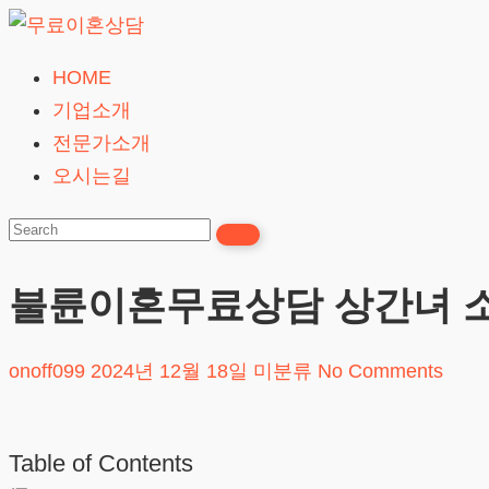
Skip
to
HOME
무
content
기업소개
료
전문가소개
이
오시는길
혼
상
담
불륜이혼무료상담 상간녀 소
24시간365일
onoff099
2024년 12월 18일
미분류
No Comments
Table of Contents