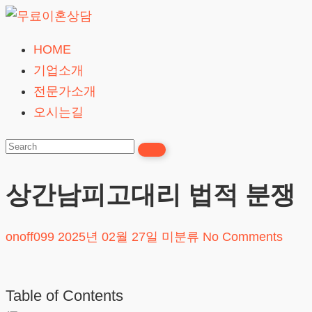
Skip
to
HOME
무
content
기업소개
료
전문가소개
이
오시는길
혼
상
담
상간남피고대리 법적 분쟁
24시간365일
onoff099
2025년 02월 27일
미분류
No Comments
Table of Contents