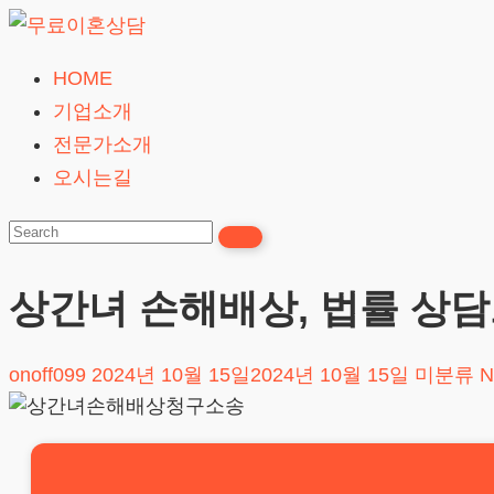
Skip
to
HOME
무
content
기업소개
료
전문가소개
이
오시는길
혼
상
담
상간녀 손해배상, 법률 상
24시간365일
onoff099
2024년 10월 15일
2024년 10월 15일
미분류
N