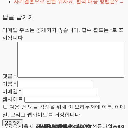
사기결혼으로 인한 위자료, 법적 대응 방법은?
→
답글 남기기
이메일 주소는 공개되지 않습니다.
필수 필드는
*
로 표
시됩니다
댓글
*
이름
*
이메일
*
웹사이트
다음 번 댓글 작성을 위해 이 브라우저에 이름, 이메
일, 그리고 웹사이트를 저장합니다.
광고책임변호사 : 이수학
상호 : 법무법인 테헤란
사업자 : 589-86-01340
대표자 : 이수학
주소 : 서울시 강남구 테헤란로 420, KT선릉타워West 9층