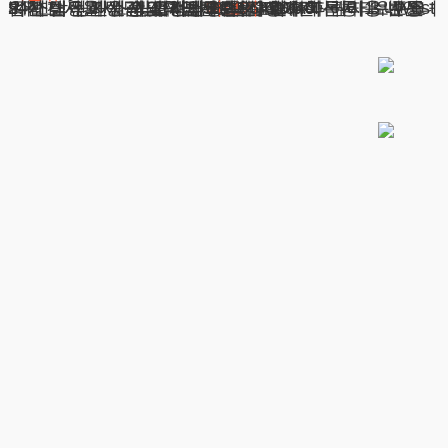
24시간 전화상담 및 채팅상담 바로가기 목차 1. 내연녀·내연남 상간소송의 정의 2. 법적 절차와 권리 3. 주요 법적 대응과 사례 4. 사건의 복잡성에 따른 비용 변동 5. 변호사 선택 시 고려해야 할 요소 6. 피해자 보호를 위한 법적 지원 7. 사건의
광고책임변호사 : 이수학
상호 : 법무법인 테헤란
사업자 : 589-86-01340
대표자 : 이수학
더보기
주소 : 서울시 강남구 테헤란로 420, KT선릉타워West 9층