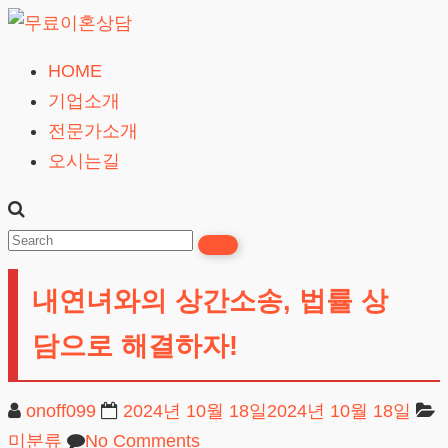
Skip
to
HOME
무
content
기업소개
료
전문가소개
이
오시는길
혼
상
담
24시간365일
내연녀와의 상간소송, 법률 상
담으로 해결하자!
onoff099
2024년 10월 18일
2024년 10월 18일
미분류
No Comments