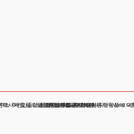
 이 과정에서 사생활 침해나 명예훼손이 발생하지 않도록 주의해야 합니다. 변호사의 도움으로 진행하기를 권장드립니다.
주소 : 서울시 강남구 테헤란로 420, KT선릉타워West 9
광고책임변호사 : 이수학
상호 : 법무법인 테헤란
사업자 : 589-86-01340
대표자 : 이수학