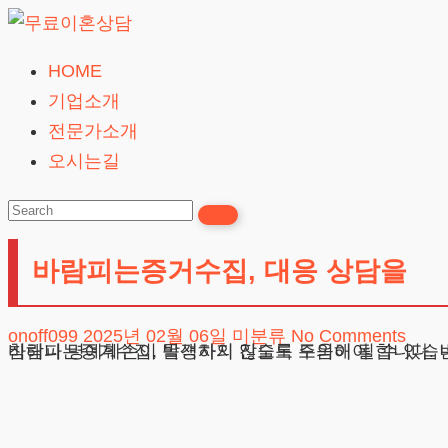
Skip
to
HOME
무
content
기업소개
료
전문가소개
이
오시는길
혼
상
담
바람피는증거수집, 대응 상담을
24시간365일
onoff099
2025년 02월 06일
미분류
No Comments
바람피는증거수집, 목격자의 진술도 도움이 될 수 있습니다. 주변인들이 목격한 부적절한 만남이나 행동들에 대해 진술서를 받아두면 좋습니다. 단,