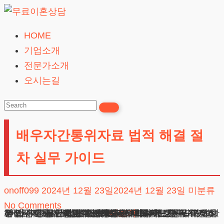
Skip
to
HOME
무
content
기업소개
료
전문가소개
이
오시는길
혼
상
담
배우자간통위자료 법적 해결 절
24시간365일
차 실무 가이드
onoff099
2024년 12월 23일
2024년 12월 23일
미분류
No Comments
배우자간통위자료 법적 해결 절차 실무 가이드 안녕하십니까? 법무법인 테헤란 가사전담 변호사입니다. 부부관계에서 발생하는 신뢰 파괴 문제는 매우 복잡하고 민감한 사안입니다. 특히 배우자의 부정행위로 인한 정신적 고통에 대한 보상청구는 법률적으로 매우 세심한 접근이 필요합니다. 배우자간통위자료청구 사건에서 가장 중요한 것은 제3자
광고책임변호사 : 이수학
상호 : 법무법인 테헤란
사업자 : 589-86-01340
대표자 : 이수학
주소 : 서울시 강남구 테헤란로 420, KT선릉타워West 9층
더보기