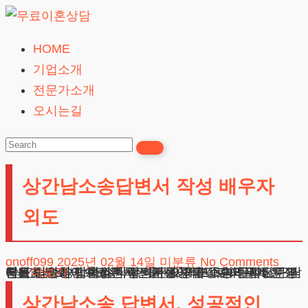
Skip
to
HOME
무
content
기업소개
료
전문가소개
이
오시는길
혼
상
담
상간남소송답변서 작성 배우자
24시간365일
외도
onoff099
2025년 02월 14일
미분류
No Comments
상간남소송답변서 작성 배우자 외도 혼외관계 분쟁에서 피신청인으로 지목된 분들이 가장 어려워하는 부분은 단순히 법적 절차에 대한 이해부족 때문입니다. 특히 법원에 제출하는 답변서는 향후 소송의 주요 근거자료가 되기에 세심한 주의가 요구됩니다. 민사전문 담당변호사로서 수많은 사건을 성공적으로 이끌어 온 경험을
더보기
상간남소송 답변서, 성공적인