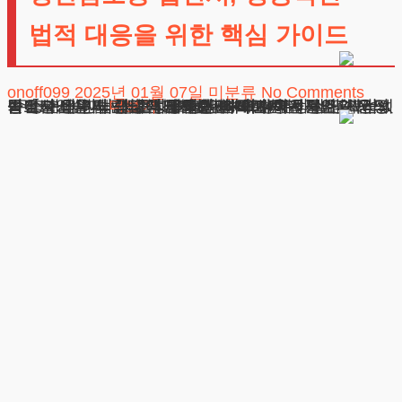
법적 대응을 위한 핵심 가이드
onoff099
2025년 01월 07일
미분류
No Comments
상간남소송 답변서, 성공적인 법적 대응을 위한 핵심 가이드 안녕하세요. 법무법인 테헤란의 가사소송 담당 변호사입니다. 의뢰인께서 현재 느끼시는 불안과 걱정을 충분히 이해합니다. 오늘은 배우자 부정행위 사건의 법적 대응 방법과 준비 과정에 대해 상세히 설명드리겠습니다. 상간남소송에 대한 신속하고 체계적인 대응의 중요성 배우자
더보기
광고책임변호사 : 이수학
상호 : 법무법인 테헤란
사업자 : 589-86-01340
대표자 : 이수학
주소 : 서울시 강남구 테헤란로 420, KT선릉타워West 9층