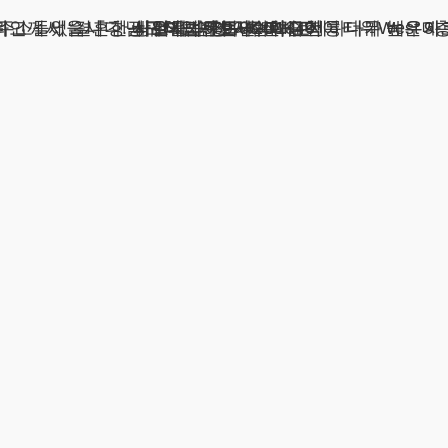
주소 : 서울시 강남구 테헤란로 420, KT선릉타워West 9
광고책임변호사 : 이수학
상호 : 법무법인 테헤란
사업자 : 589-86-01340
대표자 : 이수학