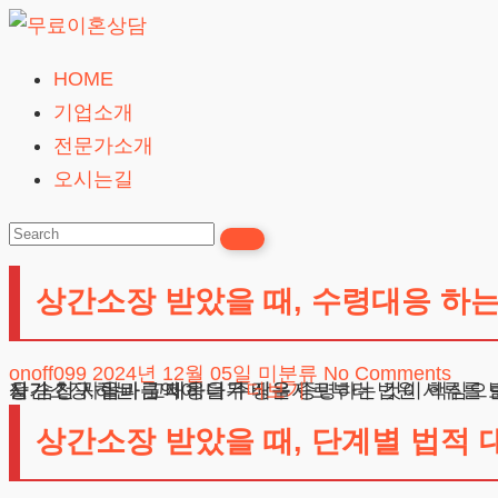
Skip
to
HOME
무
content
기업소개
료
전문가소개
이
오시는길
혼
상
담
상간소장 받았을 때, 수령대응 하는
24시간365일
onoff099
2024년 12월 05일
미분류
No Comments
상간소장, 올바른 대응을 주장을 증명하는 것이 핵심으로 추가적인 갈등을 피해야 합니다 안녕하세요. 법무법인 테헤란 변호사입니다. 오늘은 의뢰인께서 “결혼한 사실을 숨긴 사람과 교제하다가 배우자로부터 법원 서류를 받았는데, 어떻게 해야 할지 막막합니다. 민사소송이 접수되었다고 하는데, 형사처벌은 없다고 들었습니다. 배우자가 청구하는 금액이 너무
더보기
상간소장 받았을 때, 단계별 법적 