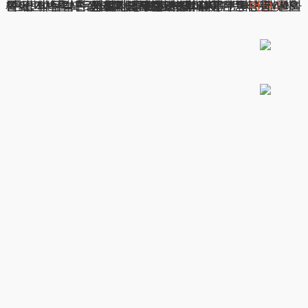
혼인파탄이혼 사유 성공적인 법적 대응 전략 안녕하세요, 법무법인 테헤란의 변호사입니다. 부부간의 친밀한 관계는 결혼 생활의 중요한 부분입니다. 하지만 한 쪽이 지속적으로 이를 거부한다면, 그것은 단순한 불화를 넘어 심각한 문제가 될 수 있습니다. 이런 상황이 혼인파탄이혼사유가 될 수 있을까요? 결론부터
광고책임변호사 : 이수학
상호 : 법무법인 테헤란
사업자 : 589-86-01340
대표자 : 이수학
주소 : 서울시 강남구 테헤란로 420, KT선릉타워West 9층
더보기