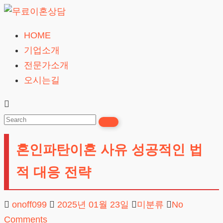
Skip
to
HOME
무
content
기업소개
료
전문가소개
이
오시는길
혼
상
담
24시간365일
혼인파탄이혼 사유 성공적인 법
적 대응 전략
onoff099
2025년 01월 23일
미분류
No
Comments