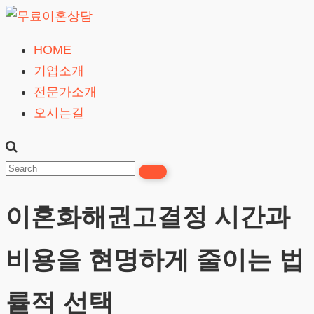
Skip
to
HOME
무
content
기업소개
료
전문가소개
이
오시는길
혼
상
담
24시간365일
이혼화해권고결정 시간과
비용을 현명하게 줄이는 법
률적 선택