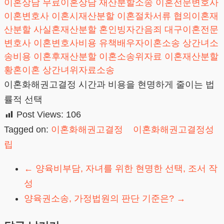
이혼상담
무료이혼상담
재산분할소송
이혼전문변호사
이혼변호사
이혼시재산분할
이혼절차서류
협의이혼재
산분할
사실혼재산분할
혼인빙자간음죄
대구이혼전문
변호사
이혼변호사비용
유책배우자이혼소송
상간녀소
송비용
이혼후재산분할
이혼소송위자료
이혼재산분할
황혼이혼
상간녀위자료소송
이혼화해권고결정 시간과 비용을 현명하게 줄이는 법
률적 선택
Post Views:
106
Tagged on:
이혼화해권고결정
이혼화해권고결정성
립
←
양육비부담, 자녀를 위한 현명한 선택, 조서 작
성
양육권소송, 가정법원의 판단 기준은?
→